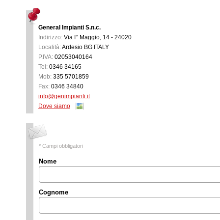
General Impianti S.n.c.
Indirizzo:
Via I° Maggio, 14 - 24020
Località:
Ardesio
BG ITALY
P.IVA:
02053040164
Tel:
0346 34165
Mob:
335 5701859
Fax:
0346 34840
info@genimpianti.it
Dove siamo
* Campi obbligatori
Nome
Cognome